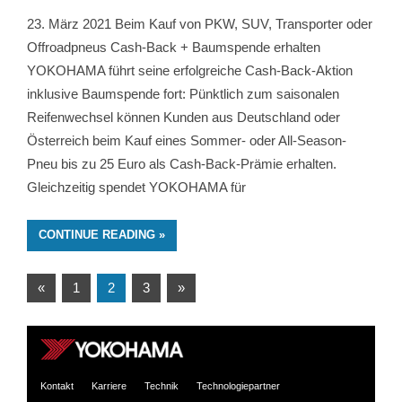
23. März 2021 Beim Kauf von PKW, SUV, Transporter oder
Offroadpneus Cash-Back + Baumspende erhalten
YOKOHAMA führt seine erfolgreiche Cash-Back-Aktion
inklusive Baumspende fort: Pünktlich zum saisonalen
Reifenwechsel können Kunden aus Deutschland oder
Österreich beim Kauf eines Sommer- oder All-Season-
Pneu bis zu 25 Euro als Cash-Back-Prämie erhalten.
Gleichzeitig spendet YOKOHAMA für
CONTINUE READING
Posts
Previous
Next
«
1
2
3
»
Posts
Posts
pagination
Kontakt
Karriere
Technik
Technologiepartner