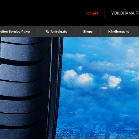
Kontakt
YOKOHAMA Rubb
eifen-Sorglos-Paket
Reifenfreigabe
Shops
Händlersuche