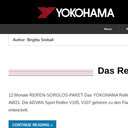
Skip
to
Eine
YOKOHAMA
content
weitere
YOKOHAMA
News
R
DE
Websites
Author:
Birgitta Sreball
Website
Das R
12 Monate REIFEN-SORGLOS-PAKET Das YOKOHAMA Reifen-Sorglo
AW21. Die ADVAN Sport Reifen V105, V107 gehören zu den Flag
entwickelt.
CONTINUE READING