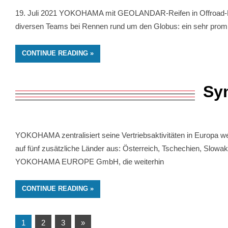
19. Juli 2021 YOKOHAMA mit GEOLANDAR-Reifen in Offroad-Re
diversen Teams bei Rennen rund um den Globus: ein sehr promi
CONTINUE READING
Syn
YOKOHAMA zentralisiert seine Vertriebsaktivitäten in Europa
auf fünf zusätzliche Länder aus: Österreich, Tschechien, Slo
YOKOHAMA EUROPE GmbH, die weiterhin
CONTINUE READING
Posts
Next
1
2
3
»