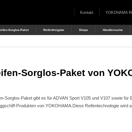
Kontakt
YOKOHAMA Rubb
eifen-Sorglos-Paket
Reifenfreigabe
Shops
Händlersuche
eifen-Sorglos-Paket von YO
s-Paket gibt es für ADVAN Sport V105 und V107 sowie für BluEa
gschiff-Produkten von YOKOHAMA.Diese Reifentechnologie wird auf 